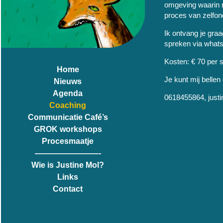
omgeving waarin ru
proces van zelfo
Ik ontvang je graa
spreken via whats
Kosten: € 70 per 
Home
Je kunt mij belle
Nieuws
Agenda
0618455864, just
Coaching
Communicatie Café’s
GROK workshops
Procesmaatje
————————-
Wie is Justine Mol?
Links
Contact