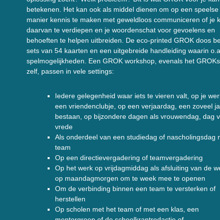
betekenen. Het kan ook als middel dienen om op een speelse
manier kennis te maken met geweldloos communiceren of je 
daarvan te verdiepen en je woordenschat voor gevoelens en
behoeften te helpen uitbreiden. De eco-printed GROK doos be
sets van 54 kaarten en een uitgebreide handleiding waarin o.a
spelmogelijkheden. Een GROK workshop, evenals het GROKs
zelf, passen in vele settings:
Iedere gelegenheid waar iets te vieren valt, op je we
een vriendenclubje, op een verjaardag, een zoveel ja
bestaan, op bijzondere dagen als vrouwendag, dag 
vrede
Als onderdeel van een studiedag of nascholingsdag 
team
Op een directievergadering of teamvergadering
Op het werk op vrijdagmiddag als afsluiting van de w
op maandagmorgen om te week mee te openen
Om de verbinding binnen een team te versterken of
herstellen
Op scholen met het team of met een klas, een
mentorgroep of de schoolkrantredactie of ….