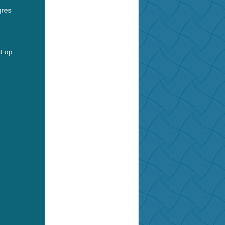
gres
t op