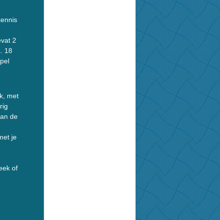
kennis
vat 2
. 18
pel
rk, met
rig
van de
met je
eek of