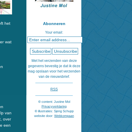
ft het
Abonneren
Your email:
er wat
Met het verzenden van deze
gegevens bevestig je dat ik deze
en
mag opslaan voor het verzenden
van de nieuwsbrief.
RSS
©
content: Justine Mol
en
Privacyverklaring
©
illustraties: Sjeng Schupp
lp van
website door:
Webkompaan
, over
je een