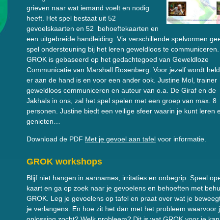
grieven naar wat iemand voelt en nodig
heeft. Het spel bestaat uit 52
gevoelskaarten en 52 behoeftekaarten en
een uitgebreide handleiding. Via verschillende spelvormen gee
spel ondersteuning bij het leren geweldloos te communiceren.
GROK is gebaseerd op het gedachtegoed van Geweldloze
Communicatie van Marshall Rosenberg. Voor jezelf wordt held
er aan de hand is en voor een ander ook. Justine Mol, trainer
geweldloos communiceren en auteur van o.a. De Giraf en de
Jakhals in ons, zal het spel spelen met een groep van max. 8
personen. Justine biedt een veilige sfeer waarin je kunt leren 
genieten…
Download de PDF
Met je gevoel aan tafel
voor informatie.
GROK workshops
Blijf niet hangen in aannames, irritaties en onbegrip. Speel op
kaart en ga op zoek naar je gevoelens en behoeften met behu
GROK. Leg je gevoelens op tafel en praat over wat je beweegt
je verlangens. En hoe zit het dan met het probleem waarvoor 
oplossing zocht? Welk probleem? Dit is wat GROK voor je kan