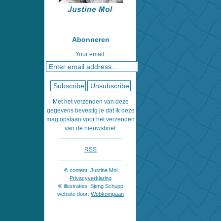
Abonneren
Your email:
Met het verzenden van deze
gegevens bevestig je dat ik deze
mag opslaan voor het verzenden
van de nieuwsbrief.
RSS
©
content: Justine Mol
Privacyverklaring
©
illustraties: Sjeng Schupp
website door:
Webkompaan