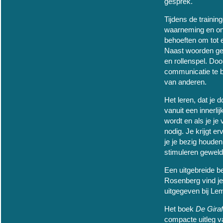
gesprek.
Tijdens de traini
waarneming en on
behoeften om tot 
Naast woorden geb
en rollenspel. Do
communicatie te 
van anderen.
Het leren, dat je d
vanuit een innerli
wordt en als je je 
nodig. Je krijgt e
je je bezig houde
stimuleren geweld
Een uitgebreide b
Rosenberg vind je
uitgegeven bij Le
Het boek
De Giraf
compacte uitleg v