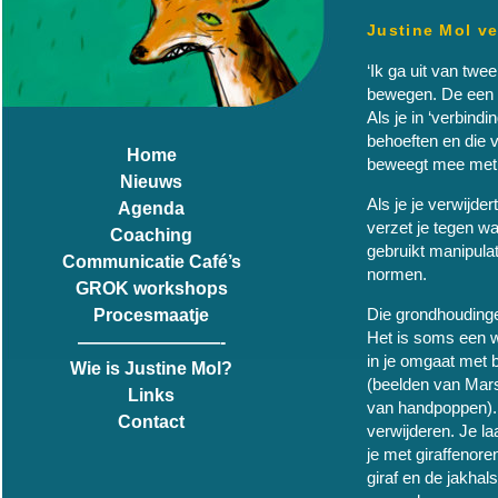
Justine Mol ve
‘Ik ga uit van tw
bewegen. De een no
Als je in ‘verbind
behoeften en die v
Home
beweegt mee met 
Nieuws
Als je je verwijde
Agenda
verzet je tegen wa
Coaching
gebruikt manipula
Communicatie Café’s
normen.
GROK workshops
Die grondhoudinge
Procesmaatje
Het is soms een w
————————-
in je omgaat met 
Wie is Justine Mol?
(beelden van Mar
Links
van handpoppen). 
Contact
verwijderen. Je la
je met giraffenore
giraf en de jakha