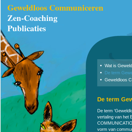
Geweldloos Communiceren
Zen-Coaching
Publicaties
Wat is Gewel
De term Gewe
Geweldloos C
De term Ge
De term ‘Geweldlo
vertaling van he
COMMUNICATION v
vorm van communi