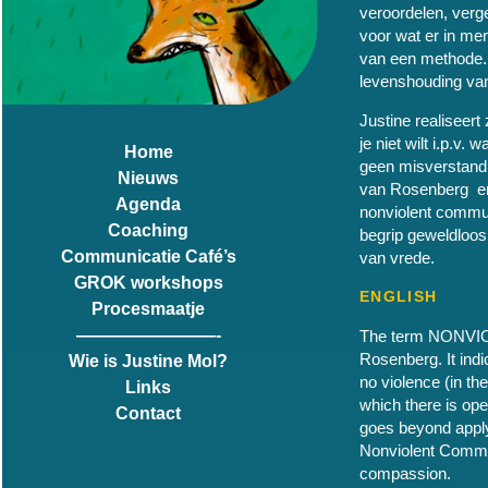
veroordelen, verg
voor wat er in me
van een methode.
levenshouding va
Justine realiseert
je niet wilt i.p.v.
Home
geen misverstand 
Nieuws
van Rosenberg en 
Agenda
nonviolent commun
Coaching
begrip geweldloosh
Communicatie Café’s
van vrede.
GROK workshops
ENGLISH
Procesmaatje
————————-
The term NONVI
Rosenberg. It indi
Wie is Justine Mol?
no violence (in th
Links
which there is ope
Contact
goes beyond appl
Nonviolent Commun
compassion.